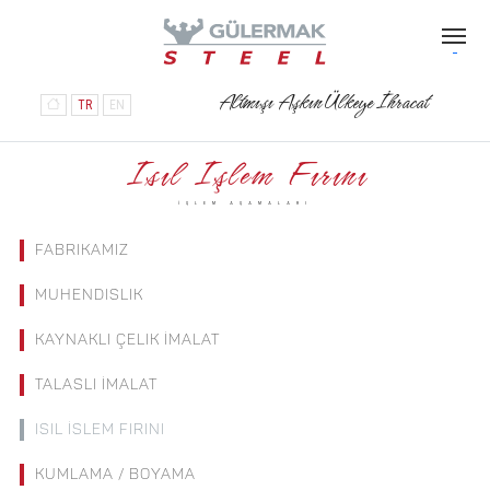
Altmışı Aşkın Ülkeye İhracat
TR
EN
Isıl Işlem Fırını
İŞLEM AŞAMALARI
FABRIKAMIZ
MUHENDISLIK
KAYNAKLI ÇELIK İMALAT
TALASLI İMALAT
ISIL İSLEM FIRINI
KUMLAMA / BOYAMA