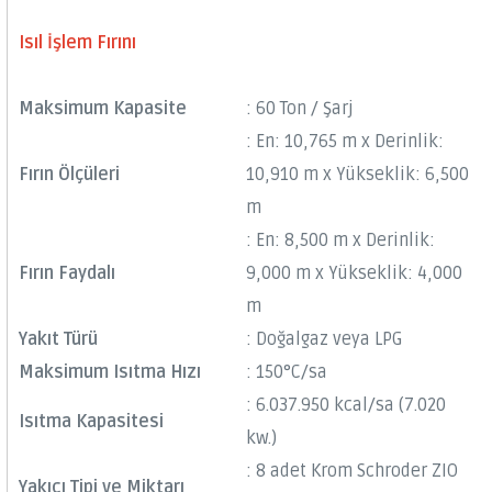
Isıl İşlem Fırını
Maksimum Kapasite
: 60 Ton / Şarj
: En: 10,765 m x Derinlik:
Fırın Ölçüleri
10,910 m x Yükseklik: 6,500
m
: En: 8,500 m x Derinlik:
Fırın Faydalı
9,000 m x Yükseklik: 4,000
m
Yakıt Türü
: Doğalgaz veya LPG
Maksimum Isıtma Hızı
: 150°C/sa
: 6.037.950 kcal/sa (7.020
Isıtma Kapasitesi
kw.)
: 8 adet Krom Schroder ZIO
Yakıcı Tipi ve Miktarı