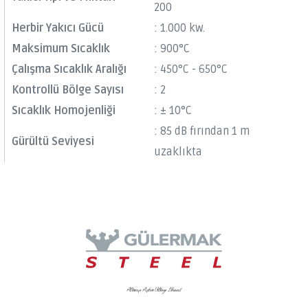
200
Herbir Yakıcı Gücü
: 1.000 kw.
Maksimum Sıcaklık
: 900°C
Çalışma Sıcaklık Aralığı
: 450°C - 650°C
Kontrollü Bölge Sayısı
: 2
Sıcaklık Homojenliği
: ± 10°C
: 85 dB fırından 1 m
Gürültü Seviyesi
uzaklıkta
Altmışı Aşkın Ülkeye İhracat