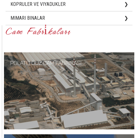
KOPRULER VE VIYADUKLER
Köprüler
MIMARI BINALAR
Vi̇yadükler
Cam Fabri̇kaları
Alışveri̇ş ve Eğlence Merkezleri
Oteller
Otomati̇k Otopark Bi̇naları
POLATLI DUZ CAM FABRIKASI