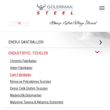
Altmışı Aşkın Ülkeye İhracat
TR
EN
ENERJI SANTRALLERI
Atık Isı Buhar Kazanları (HRSG)
ENDUSTRIYEL TESISLER
Basınçlı Kaplar ve Borulama
Çi̇mento Fabri̇kaları
Türbin Binaları ve Diğer Yardımcı Binalar
Şeker Fabri̇kaları
Hidroelektrik Santraller
Cam Fabri̇kaları
Atıktan Enerji Üretim Tesisleri
Ki̇mya ve Petroki̇mya Tesi̇sleri
ACC (Hava Soğutmalı Kondenser)
Demi̇r Çeli̇k Üreti̇m Tesi̇sleri
Madenci̇li̇k Eki̇pmanları
Malzeme Taşıma & Aktarma Si̇stemleri
Uçak Hangar Bi̇naları