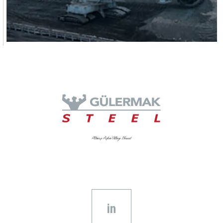
Altmışı Aşkın Ülkeye İhracat
in