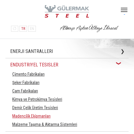
Altmışı Aşkın Ülkeye İhracat
TR
EN
ENERJI SANTRALLERI
Atık Isı Buhar Kazanları (HRSG)
ENDUSTRIYEL TESISLER
Basınçlı Kaplar ve Borulama
Çi̇mento Fabri̇kaları
Türbin Binaları ve Diğer Yardımcı Binalar
Şeker Fabri̇kaları
Hidroelektrik Santraller
Cam Fabri̇kaları
Atıktan Enerji Üretim Tesisleri
Ki̇mya ve Petroki̇mya Tesi̇sleri
ACC (Hava Soğutmalı Kondenser)
Demi̇r Çeli̇k Üreti̇m Tesi̇sleri
Madenci̇li̇k Eki̇pmanları
Malzeme Taşıma & Aktarma Si̇stemleri
Uçak Hangar Bi̇naları