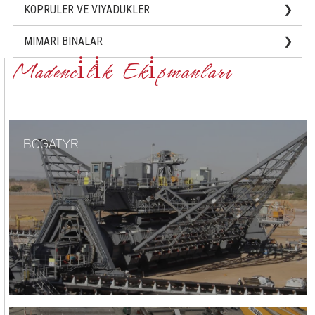
KOPRULER VE VIYADUKLER
Köprüler
MIMARI BINALAR
Vi̇yadükler
Madenci̇li̇k Eki̇pmanları
Alışveri̇ş ve Eğlence Merkezleri
Oteller
Otomati̇k Otopark Bi̇naları
BOGATYR